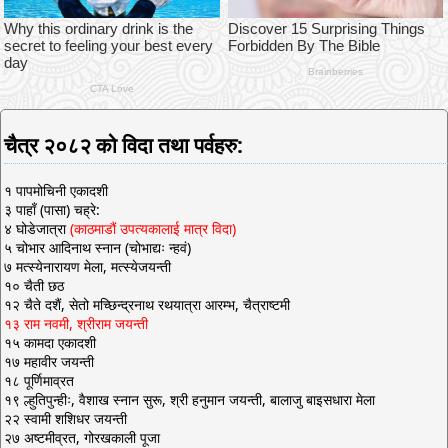
चैत्र २०८२ को विदा तथा पर्वहरु:
१ पापमोचिनी एकादशी
३ पाहाँ (पासा) चह्रे:
४ घोडेजात्रा
(काठमाडौं उपत्यकालाई मात्र विदा)
५ चोभार आदिनाथ स्नान (चोभाद्यः न्हवं)
७ मत्स्येनारायण मेला, मत्स्येजयन्ती
१० चैती छठ
१२ चैते दशैं, सेतो मच्छिन्द्रनाथ रथयात्रा आरम्भ, चैत्राष्टमी
१३ राम नवमी, श्रीराम जयन्ती
१५ कामदा एकादशी
१७ महावीर जयन्ती
१८ पूर्णिमाव्रत
१९ ल्हुतिपुन्हीः, वैशाख स्नान सुरू, श्री हनुमान जयन्ती, बालाजु बाइसधारा मेला
२२ स्वामी शशिधर जयन्ती
२७ अष्टमीव्रत, गोरखकाली पूजा