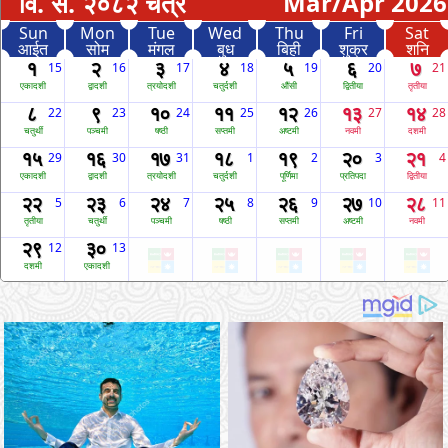
वि. स. २०८२ चैत्र
Mar/Apr 2026
Sun
Mon
Tue
Wed
Thu
Fri
Sat
आईत
सोम
मंगल
बुध
बिही
शुक्र
शनि
१
२
३
४
५
६
७
15
16
17
18
19
20
21
एकादशी
द्वादशी
त्रयोदशी
चतुर्दशी
औंसी
द्वितीया
तृतीया
८
९
१०
११
१२
१३
१४
22
23
24
25
26
27
28
चतुर्थी
पञ्चमी
षष्ठी
सप्तमी
अष्टमी
नवमी
दशमी
१५
१६
१७
१८
१९
२०
२१
29
30
31
1
2
3
4
एकादशी
द्वादशी
त्रयोदशी
चतुर्दशी
पूर्णिमा
प्रतिपदा
द्वितीया
२२
२३
२४
२५
२६
२७
२८
5
6
7
8
9
10
11
तृतीया
चतुर्थी
पञ्चमी
षष्ठी
सप्तमी
अष्टमी
नवमी
२९
३०
12
13
दशमी
एकादशी