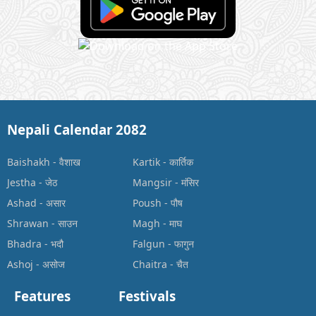
Nepali Calendar 2082
Baishakh
-
वैशाख
Kartik
-
कार्तिक
Jestha
-
जेठ
Mangsir
-
मंसिर
Ashad
-
असार
Poush
-
पौष
Shrawan
-
साउन
Magh
-
माघ
Bhadra
-
भदौ
Falgun
-
फागुन
Ashoj
-
असोज
Chaitra
-
चैत
Features
Festivals